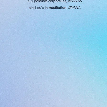
aux
postures corporelles, ASANAS,
ainsi qu'à la
méditation
,
DYANA