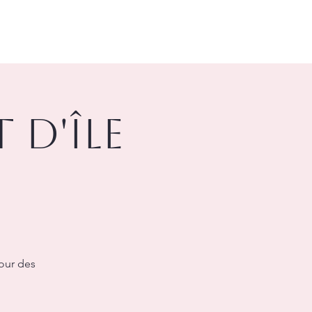
 d'île
our des